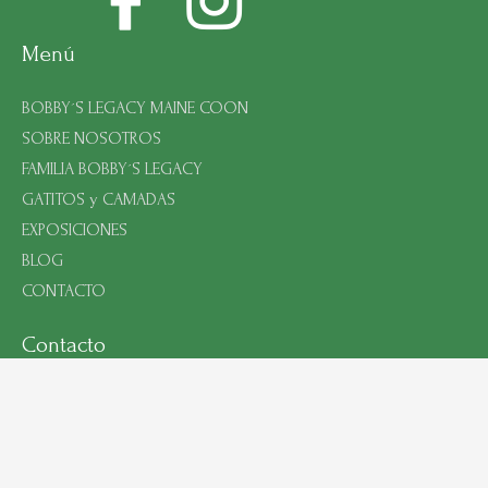
Menú
BOBBY´S LEGACY MAINE COON
SOBRE NOSOTROS
FAMILIA BOBBY´S LEGACY
GATITOS y CAMADAS
EXPOSICIONES
BLOG
CONTACTO
Contacto
Carrer Burgos 28 Mun. Amposta Prov. Tarragona CP 43870
Movil : 0034655669976
Email : bobbyslegacy@yahoo.com